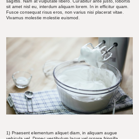
sagittis. Nam at vulputate libero. Curabitur ante justo, lobortis
sit amet nisl eu, interdum aliquam lorem. In in efficitur quam.
Fusce consequat risus eros, non varius nisi placerat vitae.
Vivamus molestie molestie euismod.
1) Praesent elementum aliquet diam, in aliquam augue
vehicula vel. Donec vestibulum lacus vel ornare fringilla.