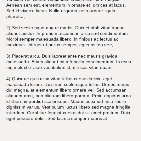
Aenean sem est, elementum in ornare et, ultrices at lacus.
Sed id viverra lacus. Nulla aliquam justo ornare ligula
pharetra,
2) Sed scelerisque augue mattis. Duis et nibh vitae augue
aliquet auctor. In pretium accumsan arcu sed condimentum.
Morbi semper malesuada libero. In finibus ac lectus ac
maximus. Integer ut purus semper, egestas leo nec,
3) Placerat arcu. Duis laoreet ante nec mauris gravida
malesuada. Etiam aliquet mi a fringilla condimentum. In risus
mi, molestie vitae vestibulum id, ultrices vitae quam.
4) Quisque quis urna vitae tellus cursus lacinia eget
malesuada lorem. Duis non scelerisque tellus. Donec tempor
dui magna, at elementum libero ornare vel. Sed accumsan
aliquam arcu, non aliquam libero porta a. Proin dapibus urna
id libero imperdiet scelerisque. Mauris euismod mi a libero
dignissim varius. Vestibulum luctus libero sed magna fringilla
interdum. Curabitur feugiat cursus dui sit amet pretium. Duis
eget posuere dolor. Sed lacinia semper mauris at.