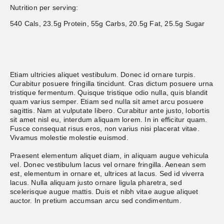
Nutrition per serving:
540 Cals, 23.5g Protein, 55g Carbs, 20.5g Fat, 25.5g Sugar
Etiam ultricies aliquet vestibulum. Donec id ornare turpis.
Curabitur posuere fringilla tincidunt. Cras dictum posuere urna
tristique fermentum. Quisque tristique odio nulla, quis blandit
quam varius semper. Etiam sed nulla sit amet arcu posuere
sagittis. Nam at vulputate libero. Curabitur ante justo, lobortis
sit amet nisl eu, interdum aliquam lorem. In in efficitur quam.
Fusce consequat risus eros, non varius nisi placerat vitae.
Vivamus molestie molestie euismod.
Praesent elementum aliquet diam, in aliquam augue vehicula
vel. Donec vestibulum lacus vel ornare fringilla. Aenean sem
est, elementum in ornare et, ultrices at lacus. Sed id viverra
lacus. Nulla aliquam justo ornare ligula pharetra, sed
scelerisque augue mattis. Duis et nibh vitae augue aliquet
auctor. In pretium accumsan arcu sed condimentum.